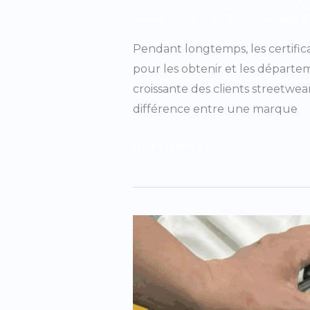
Leave a Comment
/
Creer une 
Pendant longtemps, les certifica
pour les obtenir et les départe
croissante des clients streetwea
différence entre une marque
Read More »
Impression
sérigraphie
vs
DTG
vs