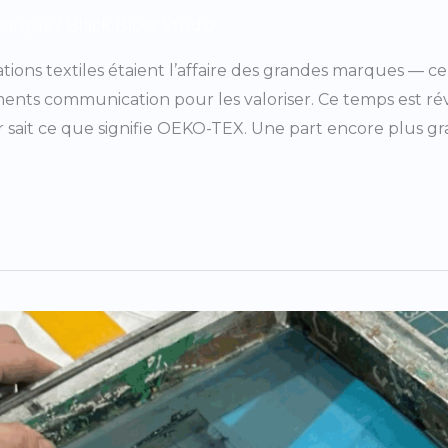
marque
/
Black Blocs Studio
tions textiles étaient l’affaire des grandes marques — cel
ments communication pour les valoriser. Ce temps est ré
r sait ce que signifie OEKO-TEX. Une part encore plus gr