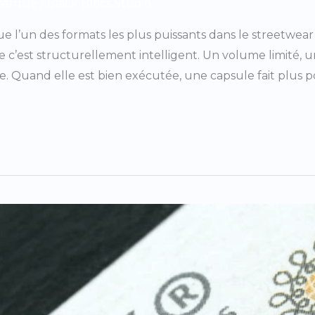
marque
/
Black Blocs Studio
ue l’un des formats les plus puissants dans le streetwe
 c’est structurellement intelligent. Un volume limité, 
e. Quand elle est bien exécutée, une capsule fait plus