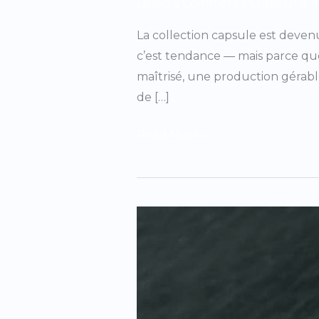
Leave a Comment
/
Creer une 
La collection capsule est deven
c’est tendance — mais parce que
maîtrisé, une production gérabl
de […]
Read More »
Certifications
OEKO-
TEX
et
GOTS