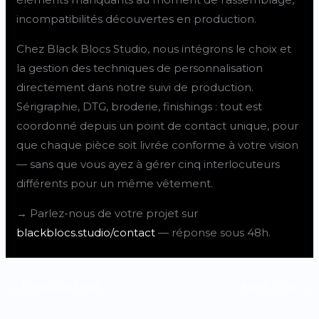
incompatibilités découvertes en production.
Chez Black Blocs Studio, nous intégrons le choix et
la gestion des techniques de personnalisation
directement dans notre suivi de production.
Sérigraphie, DTG, broderie, finishings : tout est
coordonné depuis un point de contact unique, pour
que chaque pièce soit livrée conforme à votre vision
— sans que vous ayez à gérer cinq interlocuteurs
différents pour un même vêtement.
→ Parlez-nous de votre projet sur
blackblocs.studio/contact
— réponse sous 48h.
←
Previous Post
Next Post
→