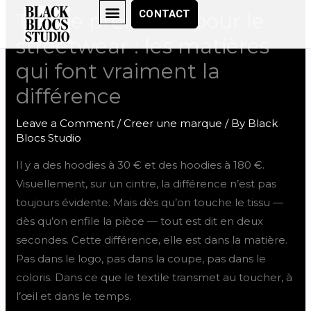
Skip
CONTACT
Textile premium pour le
to
streetwear : les matières
content
qui font vraiment la
différence
Leave a Comment
/
Creer une marque
/ By
Black
Blocs Studio
Il y a des hoodies à 30 € et des hoodies à 180 €.
Visuellement, sur un cintre, la différence n’est pas
toujours évidente. Mais dès qu’on touche le tissu —
dès qu’on enfile la pièce — tout est dit en deux
secondes. Cette différence, elle est dans la matière.
Pas dans le logo, pas dans la coupe, pas dans le
coloris. Dans ce que le textile transmet au toucher, à
l’œil et dans le temps.