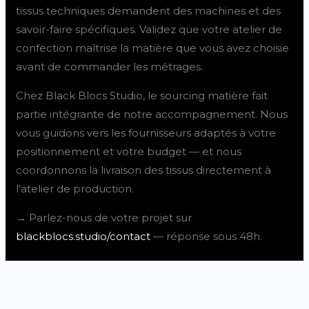
tissus techniques demandent des machines et des
savoir-faire spécifiques. Validez que votre atelier de
confection maîtrise la matière que vous avez choisie
avant de commander les métrages.
Chez Black Blocs Studio, le sourcing matière fait
partie intégrante de notre accompagnement. Nous
vous guidons vers les fournisseurs adaptés à votre
positionnement et votre budget — et nous
coordonnons la livraison des tissus directement à
l’atelier de production.
→ Parlez-nous de votre projet sur
blackblocs.studio/contact
— réponse sous 48h.
←
Previous Post
Next Post
→