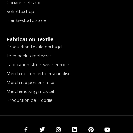
Couvrechef.shop
Sokette.shop
Blanks-studio.store
Fabrication Textile
Production textile portugal
Tech pack streetwear
Fabrication streetwear europe
Merch de concert personnalisé
Merch rap personnalisé
Merchandising musical
Production de Hoodie
F
T
I
L
P
Y
a
w
n
i
i
o