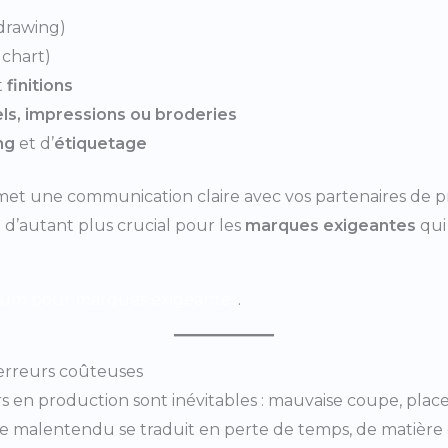
 drawing)
 chart)
t
finitions
els, impressions ou broderies
ng
et d’
étiquetage
et une communication claire avec vos partenaires de pr
 d’autant plus crucial pour les
marques exigeantes
qui
ium pour marques exigeantes
.
s erreurs coûteuses
urs en production sont inévitables : mauvaise coupe, pla
ue malentendu se traduit en perte de temps, de matière 