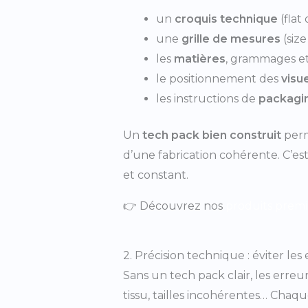
un
croquis technique
(flat
une
grille de mesures
(size
les
matières
, grammages e
le positionnement des
visu
les instructions de
packagi
Un
tech pack bien construit
perm
d’une fabrication cohérente. C’est
et constant.
👉 Découvrez nos
produits prem
2. Précision technique : éviter le
Sans un tech pack clair, les erre
tissu, tailles incohérentes… Chaq