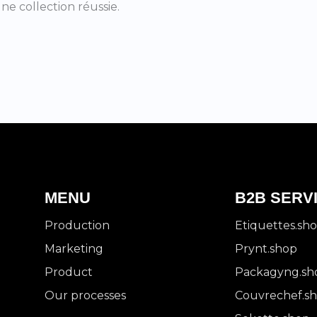
e collection réussie.
MENU
B2B SERV
Production
Etiquettes.sh
Marketing
Prynt.shop
Product
Packagyng.sh
Our processes
Couvrechef.s