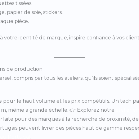
ettes tissées.
, papier de soie, stickers.
aque pièce.
à votre identité de marque, inspire confiance à vos clie
ions de production
el, compris par tous les ateliers, qu’ils soient spécialis
le pour le haut volume et les prix compétitifs. Un tech p
mium, même à grande échelle. 👉 Explorez notre
atelier e
arfaite pour des marques à la recherche de proximité, de f
 portugais peuvent livrer des pièces haut de gamme resp
r au Portugal
.