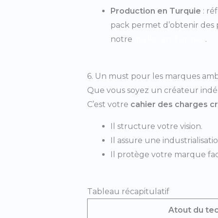
Production en Turquie
: ré
pack permet d’obtenir des p
notre
atelier en Turquie
.
6. Un must pour les marques amb
Que vous soyez un créateur indép
C’est votre
cahier des charges cr
Il structure votre vision.
Il assure une industrialisat
Il protège votre marque fac
Tableau récapitulatif
Atout du te