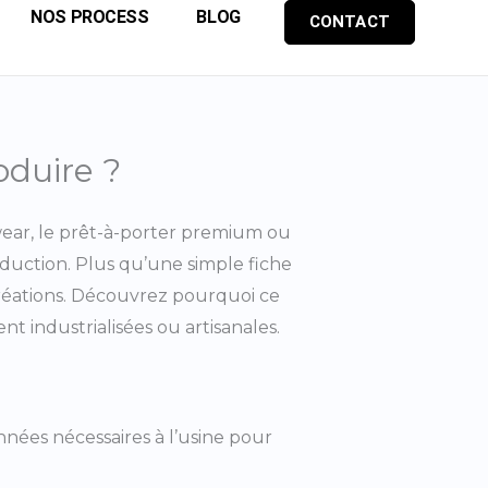
NOS PROCESS
BLOG
CONTACT
oduire ?
twear, le prêt-à-porter premium ou
uction. Plus qu’une simple fiche
 créations. Découvrez pourquoi ce
t industrialisées ou artisanales.
nées nécessaires à l’usine pour