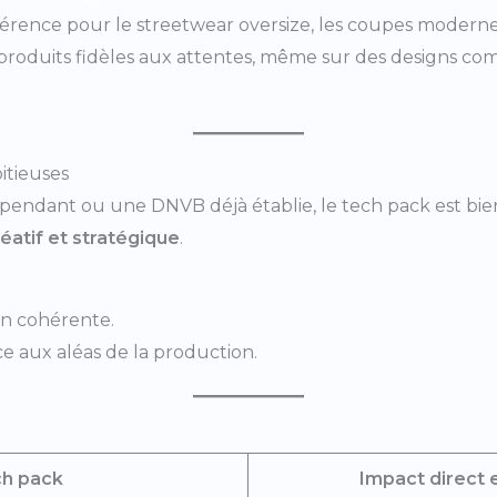
férence pour le streetwear oversize, les coupes modernes 
roduits fidèles aux attentes, même sur des designs comp
itieuses
endant ou une DNVB déjà établie, le tech pack est bien
éatif et stratégique
.
ion cohérente.
e aux aléas de la production.
ch pack
Impact direct 