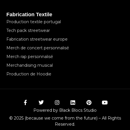
Fabrication Textile
Production textile portugal
Tech pack streetwear
Fabrication streetwear europe
Merch de concert personnalisé
Merch rap personnalisé
Merchandising musical
Production de Hoodie
F
T
I
L
P
Y
a
w
n
i
i
o
c
i
s
n
n
u
Powered by Black Blocs Studio
e
t
t
k
t
t
b
t
a
e
e
u
© 2025 (because we come from the future) – All Rights
o
e
g
d
r
b
Reserved.
o
r
r
i
e
e