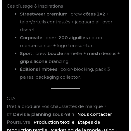
Cas d’usage & inspirations
Streetwear premium
: crew
côtes 2×2
+
talon/orteils contrastés + jacquard all-over
discret.
Corporate
: dress
200 aiguilles
coton
mercerisé noir + logo ton-sur-ton.
Sport
: crew
bouclé
semelle +
mesh
dessus +
grip silicone
branding.
Éditions limitées
: color-blocking, pack 3
paires, packaging collector.
CTA
Prêt à produire vos chaussettes de marque ?
👉
Devis & planning sous 48 h
:
Nous contacter
Poursuivre :
Production textile
·
Étapes de
production textile
·
Marketing de la mode
·
Blog
·