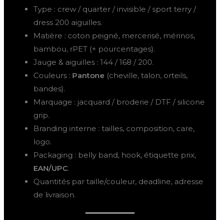
Type : crew / quarter / invisible / sport terry /
dress 200 aiguilles.
Matière : coton peigné, mercerisé, mérinos,
bambou, rPET (+ pourcentages).
Jauge & aiguilles : 144 / 168 / 200.
Couleurs :
Pantone
(cheville, talon, orteils,
bandes).
Marquage : jacquard / broderie / DTF / silicone
grip.
Branding interne : tailles, composition, care,
logo.
Packaging : belly band, hook, étiquette prix,
EAN/UPC
.
Quantités par taille/couleur, deadline, adresse
de livraison.