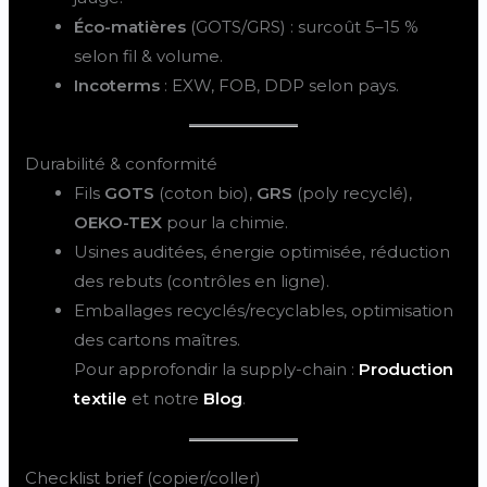
Éco-matières
(GOTS/GRS) : surcoût 5–15 %
selon fil & volume.
Incoterms
: EXW, FOB, DDP selon pays.
Durabilité & conformité
Fils
GOTS
(coton bio),
GRS
(poly recyclé),
OEKO-TEX
pour la chimie.
Usines auditées, énergie optimisée, réduction
des rebuts (contrôles en ligne).
Emballages recyclés/recyclables, optimisation
des cartons maîtres.
Pour approfondir la supply-chain :
Production
textile
et notre
Blog
.
Checklist brief (copier/coller)