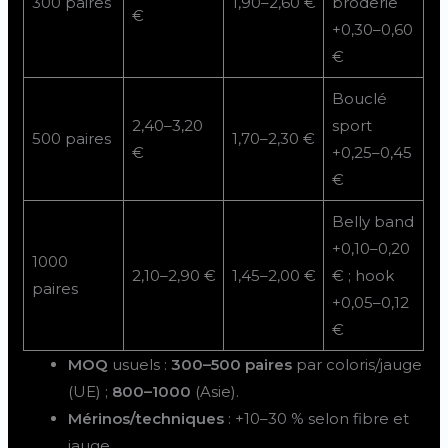
300 paires
1,90–2,60 €
broderie
€
+0,30–0,60
€
Bouclé
2,40–3,20
sport
500 paires
1,70–2,30 €
€
+0,25–0,45
€
Belly band
+0,10–0,20
1000
2,10–2,90 €
1,45–2,00 €
€ ; hook
paires
+0,05–0,12
€
MOQ
usuels :
300–500 paires
par coloris/jauge
(UE) ;
800–1000
(Asie).
Mérinos/techniques
: +10–30 % selon fibre et
jauge.