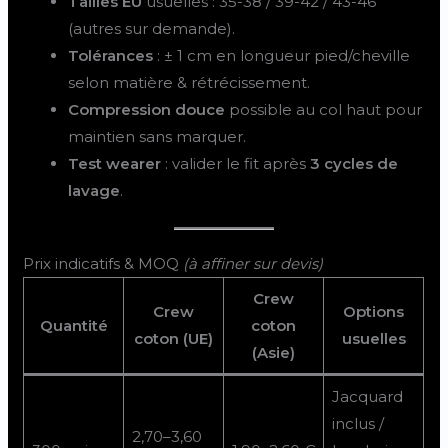
Tailles EU
usuelles : 35-38 / 39-42 / 43-46
(autres sur demande).
Tolérances
: ± 1 cm en longueur pied/cheville
selon matière & rétrécissement.
Compression douce
possible au col haut pour
maintien sans marquer.
Test wearer
: valider le fit après
3 cycles de
lavage
.
Prix indicatifs & MOQ
(à affiner sur devis)
Crew
Crew
Options
Quantité
coton
coton (UE)
usuelles
(Asie)
Jacquard
inclus /
2,70–3,60