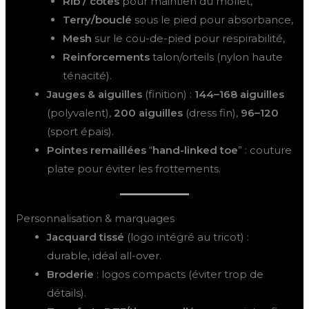
Rib / côtes
pour maintien du mollet,
Terry/bouclé
sous le pied pour absorbance,
Mesh
sur le cou-de-pied pour respirabilité,
Reinforcements
talon/orteils (nylon haute
ténacité).
Jauges & aiguilles
(finition) :
144–168 aiguilles
(polyvalent),
200 aiguilles
(dress fin),
96–120
(sport épais).
Pointes remaillées
“
hand-linked toe
” : couture
plate pour éviter les frottements.
Personnalisation & marquages
Jacquard tissé
(logo intégré au tricot) :
durable, idéal all-over.
Broderie
: logos compacts (éviter trop de
détails).