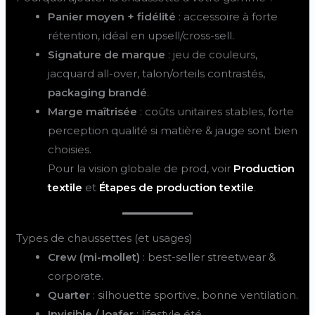
Panier moyen + fidélité
: accessoire à forte
rétention, idéal en upsell/cross-sell.
Signature de marque
: jeu de couleurs,
jacquard all-over, talon/orteils contrastés,
packaging brandé
.
Marge maîtrisée
: coûts unitaires stables, forte
perception qualité si matière & jauge sont bien
choisies.
Pour la vision globale de prod, voir
Production
textile
et
Étapes de production textile
.
Types de chaussettes (et usages)
Crew (mi-mollet)
: best-seller streetwear &
corporate.
Quarter
: silhouette sportive, bonne ventilation.
Invisible / loafer
: lifestyle été.