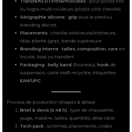
Transferts DTF/thermocollés
: pour pictos fins
ou logos multi-couleurs (plutôt côté cheville).
Sérigraphie silicone
:
grip
sous le pied ou
branding discret.
Placements
: cheville extérieure/intérieure,
tibia, plante (grip), bande supérieure.
Branding interne
:
tailles, composition, care
en
tricoté, tissé ou transfert.
Packaging
:
belly band
(fourreau),
hook
de
suspension, carte kraft recyclée, étiquettes
EAN/UPC
.
Process de production (étapes & délais)
Brief & devis (≤ 48 h)
: type de chaussette,
jauge, matière, tailles, quantités, délai cible.
Tech pack
: schémas, placements, codes