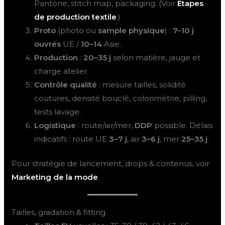
Pantone, stitch map, packaging. (Voir
Étapes
de production textile
.)
Proto
(photo ou
sample physique
) :
7–10 j
ouvrés
UE /
10–14
Asie.
Production
:
20–35 j
selon matière, jauge et
charge atelier.
Contrôle qualité
: mesure tailles, solidité
coutures, densité bouclé, colorimétrie, pilling,
tests lavage.
Logistique
: route/air/mer,
DDP
possible. Délais
indicatifs : route UE
3–7 j
, air
3–6 j
, mer
25–35 j
.
Pour stratégie de lancement, drops & contenus, voir
Marketing de la mode
.
Tailles, gradation & fitting