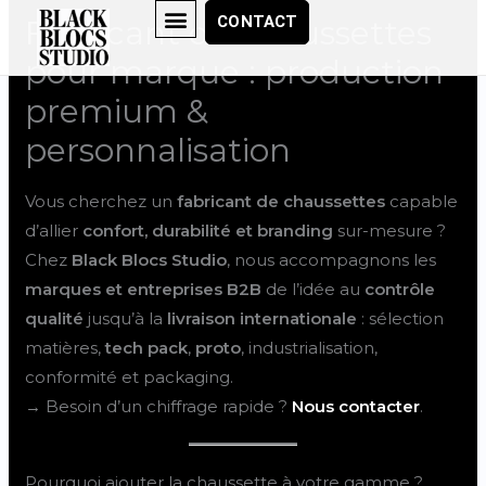
Skip
CONTACT
Fabricant de chaussettes
to
pour marque : production
content
premium &
personnalisation
Vous cherchez un
fabricant de chaussettes
capable
d’allier
confort, durabilité et branding
sur-mesure ?
Chez
Black Blocs Studio
, nous accompagnons les
marques et entreprises B2B
de l’idée au
contrôle
qualité
jusqu’à la
livraison internationale
: sélection
matières,
tech pack
,
proto
, industrialisation,
conformité et packaging.
→ Besoin d’un chiffrage rapide ?
Nous contacter
.
Pourquoi ajouter la chaussette à votre gamme ?